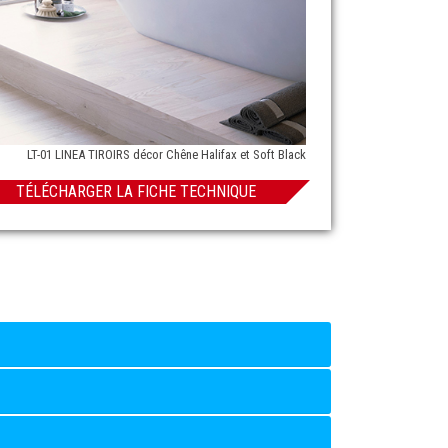
LT-01 LINEA TIROIRS décor Chêne Halifax et Soft Black
TÉLÉCHARGER LA FICHE TECHNIQUE