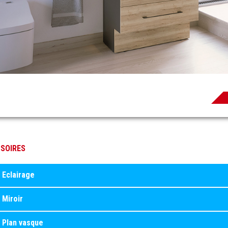
SOIRES
Eclairage
Miroir
Plan vasque