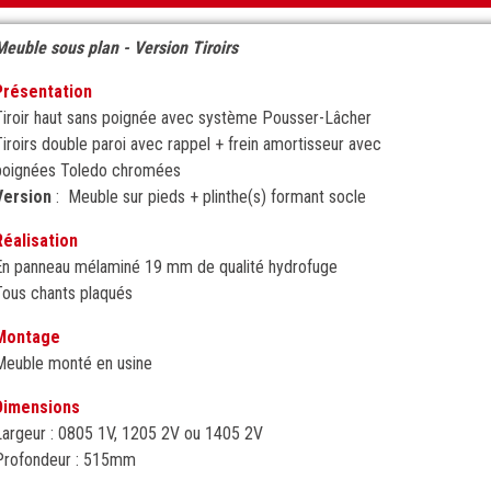
Meuble sous plan - Version Tiroirs
Présentation
Tiroir haut sans poignée avec système Pousser-Lâcher
Tiroirs double paroi avec rappel + frein amortisseur avec
poignées Toledo chromées
Version
: Meuble sur pieds + plinthe(s) formant socle
Réalisation
En panneau mélaminé 19 mm de qualité hydrofuge
Tous chants plaqués
Montage
Meuble monté en usine
Dimensions
Largeur : 0805 1V, 1205 2V ou 1405 2V
Profondeur : 515mm